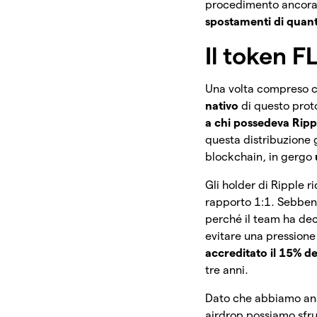
procedimento ancora p
spostamenti di quant
Il token F
Una volta compreso c
nativo
di questo proto
a chi possedeva Ripp
questa distribuzione g
blockchain, in gergo
Gli holder di Ripple 
rapporto 1:1. Sebbene
perché il team ha de
evitare una pressione 
accreditato il 15% de
tre anni.
Dato che abbiamo anal
airdrop possiamo sfru