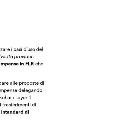
are i casi d’uso del
width provider
.
compense in FLR
che
ipare alle proposte di
compense delegando i
ckchain Layer 1
i trasferimenti di
mi standard di