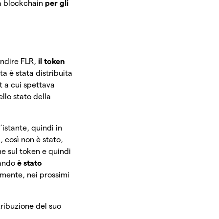
ta blockchain
per gli
ondire FLR,
il token
a è stata distribuita
t a cui spettava
llo stato della
istante, quindi in
 così non è stato,
one sul token e quindi
uando
è stato
lmente, nei prossimi
tribuzione del suo