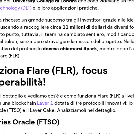
a dell’
University College di Londra
che condividevano un fort
echnology (DLT)
e le loro applicazioni pratiche.
ha riscosso un grande successo tra gli investitori grazie alle id
iuscendo a raccogliere circa
11 milioni di dollari
da diversi f
rto punto, tuttavia, il team ha cambiato sentiero, modificando 
el token, senza però stravolgere la mission del progetto. Nell
ativo del protocollo
doveva chiamarsi Spark
, mentre dopo l
lare (FLR).
iona Flare (FLR), focus
perabilità!
 dettaglio e vediamo cos’è e come funziona Flare (FLR) a livel
è una blockchain
Layer 1
dotata di tre protocolli innovativi: l
le (FTSO) e il Layer Cake. Analizziamoli nel dettaglio.
ries Oracle (FTSO)