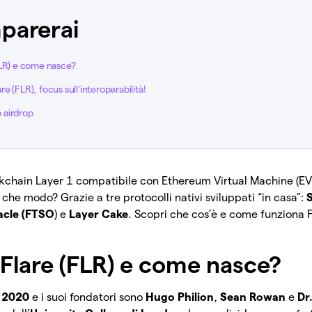
parerai
FLR) e come nasce?
 (FLR), focus sull’interoperabilità!
o airdrop
ockchain Layer 1 compatibile con Ethereum Virtual Machine (E
In che modo? Grazie a tre protocolli nativi sviluppati “in casa”:
acle (FTSO
) e
Layer Cake
. Scopri che cos’è e come funziona F
 Flare (FLR) e come nasce?
l 2020
e i suoi fondatori sono
Hugo Philion
,
Sean Rowan
e
Dr