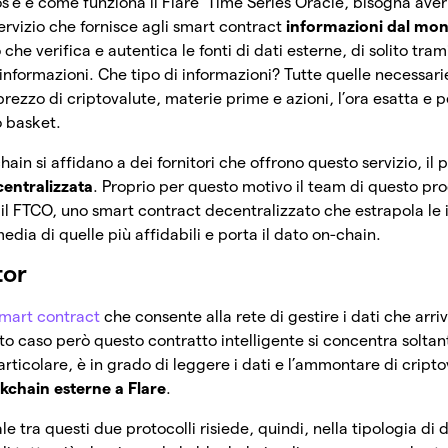
s’è e come funziona il Flare Time Series Oracle, bisogna ave
servizio che fornisce agli smart contract
informazioni dal mon
llo che verifica e autentica le fonti di dati esterne, di solito tram
nformazioni. Che tipo di informazioni? Tutte quelle necessarie
rezzo di criptovalute, materie prime e azioni, l’ora esatta e per
 o basket.
ain si affidano a dei fornitori che offrono questo servizio, il 
centralizzata
. Proprio per questo motivo il team di questo pr
 il FTCO, uno smart contract decentralizzato che estrapola le
media di quelle più affidabili e porta il dato on-chain.
tor
mart contract
che consente alla rete di gestire i dati che arri
sto caso però questo contratto intelligente si concentra soltant
articolare, è in grado di leggere i dati e l’ammontare di crip
ockchain esterne a Flare
.
e tra questi due protocolli risiede, quindi, nella tipologia di d