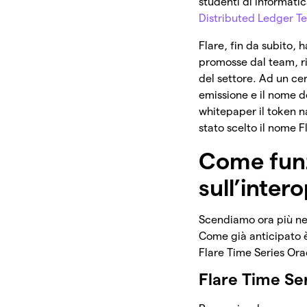
studenti di informatic
Distributed Ledger T
Flare, fin da subito, 
promosse dal team, r
del settore. Ad un ce
emissione e il nome d
whitepaper il token n
stato scelto il nome F
Come funz
sull’intero
Scendiamo ora più nel
Come già anticipato 
Flare Time Series Orac
Flare Time Se