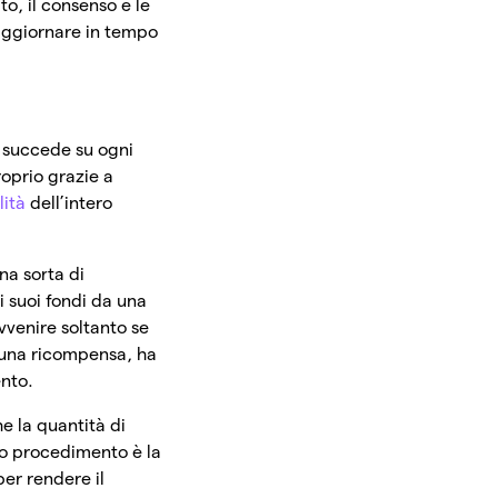
o, il consenso e le
 aggiornare in tempo
e succede su ogni
roprio grazie a
lità
dell’intero
na sorta di
i suoi fondi da una
vvenire soltanto se
 una ricompensa, ha
ento.
e la quantità di
sto procedimento è la
per rendere il