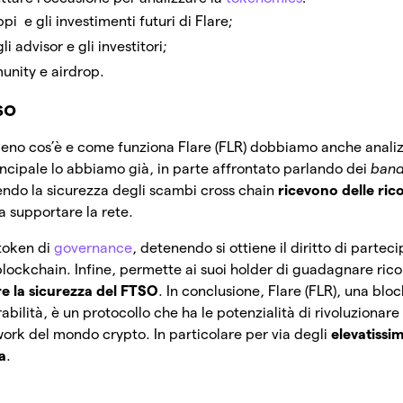
pi e gli investimenti futuri di Flare;
i advisor e gli investitori;
unity e airdrop.
so
no cos’è e come funziona Flare (FLR) dobbiamo anche analizz
principale lo abbiamo già, in parte affrontato parlando dei
band
endo la sicurezza degli scambi cross chain
ricevono delle ri
a supportare la rete.
 token di
governance
, detenendo si ottiene il diritto di partec
blockchain. Infine, permette ai suoi holder di guadagnare ri
re la sicurezza del FTSO
. In conclusione, Flare (FLR), una blo
abilità, è un protocollo che ha le potenzialità di rivoluzionare 
twork del mondo crypto. In particolare per via degli
elevatissi
a
.