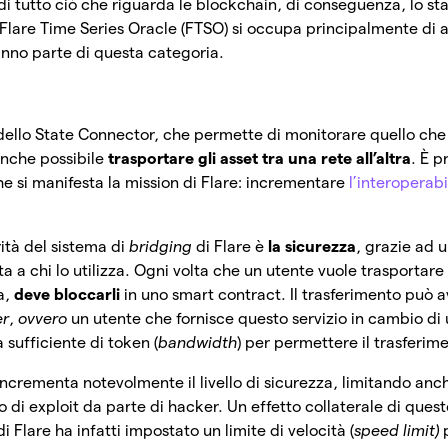
i tutto ciò che riguarda le blockchain, di conseguenza, lo stat
l Flare Time Series Oracle (FTSO) si occupa principalmente di
fanno parte di questa categoria.
dello State Connector, che permette di monitorare quello ch
anche possibile
trasportare gli asset tra una rete all’altra
. È p
he si manifesta la mission di Flare: incrementare
l’interoperabi
rità del sistema di
bridging
di Flare è
la sicurezza
, grazie ad u
a a chi lo utilizza. Ogni volta che un utente vuole trasportare 
a,
deve bloccarli
in uno smart contract. Il trasferimento può a
er
,
ovvero
un utente che fornisce questo servizio in cambio di
 sufficiente di token (
bandwidth
) per permettere il trasferim
rementa notevolmente il livello di sicurezza, limitando anch
aso di exploit da parte di hacker. Un effetto collaterale di que
i Flare ha infatti impostato un limite di velocità (
speed limit)