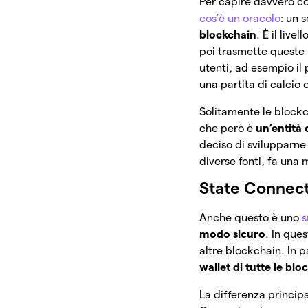
Per capire davvero co
cos’è un oracolo
: un 
blockchain
. È il live
poi trasmette queste i
utenti, ad esempio il p
una partita di calcio
Solitamente le blockch
che però è
un’entità 
deciso di svilupparne
diverse fonti, fa una 
State Connec
Anche questo è uno
s
modo sicuro
. In que
altre blockchain. In p
wallet di tutte le bl
La differenza principal