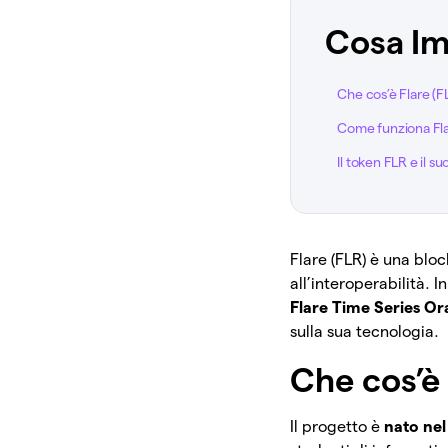
Cosa Im
Che cos’è Flare (
Come funziona Flare
Il token FLR e il su
Flare (FLR) è una bl
all’interoperabilità. 
Flare Time Series Or
sulla sua tecnologia.
Che cos’è
Il progetto è
nato ne