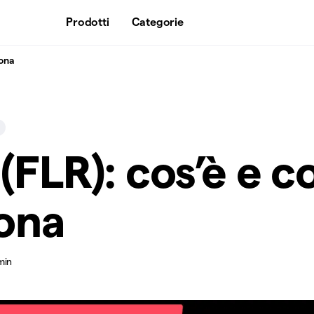
Prodotti
Categorie
iona
 (FLR): cos’è e 
ona
min