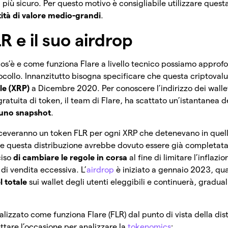
iù sicuro. Per questo motivo è consigliabile utilizzare ques
ità di valore medio-grandi
.
LR e il suo airdrop
os’è e come funziona Flare a livello tecnico possiamo approf
collo. Innanzitutto bisogna specificare che questa criptovalut
le (XRP)
a Dicembre 2020. Per conoscere l’indirizzo dei walle
ratuita di token, il team di Flare, ha scattato un’istantanea de
uno snapshot
.
riceveranno un token FLR per ogni XRP che detenevano in quell’
 questa distribuzione avrebbe dovuto essere già completata,
ciso
di cambiare le regole in corsa
al fine di limitare l’inflazi
di vendita eccessiva. L’
airdrop
è iniziato a gennaio 2023, q
l totale
sui wallet degli utenti eleggibili e continuerà, gradua
izzato come funziona Flare (FLR) dal punto di vista della dis
ttare l’occasione per analizzare la
tokenomics
: