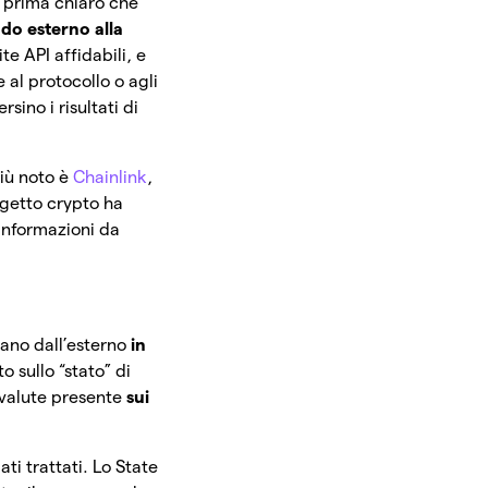
r prima chiaro che
do esterno alla
ite API affidabili, e
 al protocollo o agli
sino i risultati di
più noto è
Chainlink
,
ogetto crypto ha
 informazioni da
vano dall’esterno
in
o sullo “stato” di
tovalute presente
sui
ati trattati. Lo State