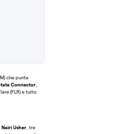
VM) che punta
State Connector
,
lare (FLR) e tutto
. Nairi Usher
, tre