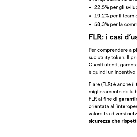
22,5% per gli svilup
19,2% per il team gl
58,3% per la comm
FLR: i casi d’u
Per comprendere a pie
suo utility token. Il 
Questi utenti, garant
è quindi un incentivo 
Flare (FLR) è anche il
miglioramento della 
FLR al fine di
garanti
orientata all’interoper
valore tra diversi ne
sicurezza che rispett