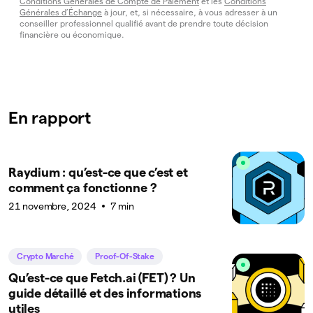
Conditions Générales de Compte de Paiement
et les
Conditions
Générales d’Échange
à jour, et, si nécessaire, à vous adresser à un
conseiller professionnel qualifié avant de prendre toute décision
financière ou économique.
En rapport
Raydium : qu’est-ce que c’est et
comment ça fonctionne ?
21 novembre, 2024
7 min
Crypto Marché
Proof-Of-Stake
Qu’est-ce que Fetch.ai (FET) ? Un
guide détaillé et des informations
utiles