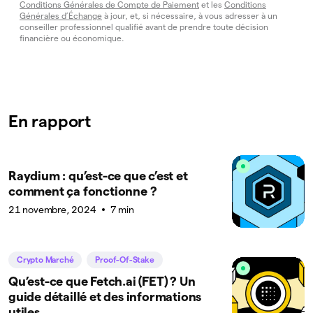
Conditions Générales de Compte de Paiement
et les
Conditions
Générales d’Échange
à jour, et, si nécessaire, à vous adresser à un
conseiller professionnel qualifié avant de prendre toute décision
financière ou économique.
En rapport
Raydium : qu’est-ce que c’est et
comment ça fonctionne ?
21 novembre, 2024
7 min
Crypto Marché
Proof-Of-Stake
Qu’est-ce que Fetch.ai (FET) ? Un
guide détaillé et des informations
utiles