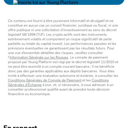
Ce contenu est fourni à titre purement informatif et divulgatif et ne
constitue en aucun cas un conseil financier, juridique ou fiscal, ni une
offre publique ni une sollicitation d’investissement au sens du décret
législatif 58/1998 (TUF). Les crypto‑actifs sont des instruments
extrêmement volatils et comportent un risque significatif de perte
partielle ou totale du capital investi. Les performances passées et les
prévisions éventuelles ne garantissent pas les résultats futurs. Pour
une vue d’ensemble détaillée des risques, veuillez consulter
l’
Information Générale sur les Risques
. Le compte de paiement
proposé par Young Platform est régi par le décret législatif 11/2010 et
ne peut être assimilé à un compte courant bancaire ; il ne bénéficie
donc pas des garanties applicables aux dépôts bancaires. Vous êtes
invité à effectuer une évaluation autonome et éclairée, à consulter les
Conditions Générales de Compte de Paiement
et les
Conditions
Générales d’Échange
à jour, et, si nécessaire, à vous adresser à un
conseiller professionnel qualifié avant de prendre toute décision
financière ou économique.
En rapport