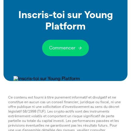
Inscris-toi sur Young
Platform
Commencer
Ce contenu est fourni à titre purement informatif et divulgatif et ne
constitue en aucun cas un conseil financier, juridique ou fiscal, ni une
offre publique ni une sollicitation d’investissement au sens du décret
législatif 58/1998 (TUF). Les crypto‑actifs sont des instruments
extrêmement volatils et comportent un risque significatif de perte
partielle ou totale du capital investi. Les performances passées et les
prévisions éventuelles ne garantissent pas les résultats futurs. Pour
une vue d’ensemble détaillée des risques, veuillez consulter