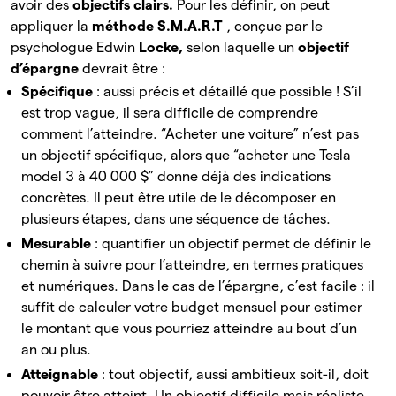
avoir des
objectifs clairs.
Pour les
définir, on peut
appliquer la
méthode S.M.A.R.T
, conçue par le
psychologue Edwin
Locke,
selon
laquelle un
objectif
d’épargne
devrait être :
Spécifique
: aussi précis et détaillé que possible ! S’il
est trop vague, il sera difficile de comprendre
comment l’atteindre. “Acheter une voiture” n’est pas
un objectif spécifique, alors que “acheter une Tesla
model 3 à 40 000 $” donne déjà des indications
concrètes. Il peut être utile de le décomposer en
plusieurs étapes, dans une séquence de tâches.
Mesurable
: quantifier un objectif permet de définir le
chemin à suivre pour l’atteindre, en termes pratiques
et numériques. Dans le cas de l’épargne, c’est facile : il
suffit de calculer votre budget mensuel pour estimer
le montant que vous pourriez atteindre au bout d’un
an ou plus.
Atteignable
: tout objectif, aussi ambitieux soit-il, doit
pouvoir être atteint. Un objectif difficile mais réaliste