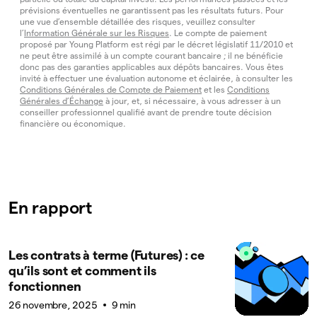
prévisions éventuelles ne garantissent pas les résultats futurs. Pour
une vue d’ensemble détaillée des risques, veuillez consulter
l’
Information Générale sur les Risques
. Le compte de paiement
proposé par Young Platform est régi par le décret législatif 11/2010 et
ne peut être assimilé à un compte courant bancaire ; il ne bénéficie
donc pas des garanties applicables aux dépôts bancaires. Vous êtes
invité à effectuer une évaluation autonome et éclairée, à consulter les
Conditions Générales de Compte de Paiement
et les
Conditions
Générales d’Échange
à jour, et, si nécessaire, à vous adresser à un
conseiller professionnel qualifié avant de prendre toute décision
financière ou économique.
En rapport
Les contrats à terme (Futures) : ce
qu’ils sont et comment ils
fonctionnen
26 novembre, 2025
9 min