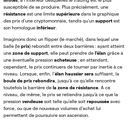
limites
, à l’intérieur desquelles le trading est le plus
susceptible de se produire. Plus précisément, une
résistance
est une
limite
supérieure
dans le graphique
des prix d’une cryptomonnaie, tandis qu’un
support
est
son homologue
inférieur
.
Imaginons donc un flipper (le marché), dans lequel une
balle (le
prix
) rebondit entre deux barrières : ayant atteint
une
zone de support
, elle peut prendre de
l’élan
grâce à
une éventuelle pression
acheteuse
; en attendant,
cependant, le prix continuera de tourner par inertie à ce
niveau. Lorsque, enfin, l’
élan haussier sera
suffisant, la
boule de prix rebondira
, jusqu’à ce qu’elle rencontre
toutefois la barrière de
la zone de résistance
. A ce
niveau, de même, le prix se retiendra jusqu’à ce que la
pression
vendeuse
soit telle qu’elle soit
repoussée
avec
force, ou que de nouveaux volumes d’achat lui
permettent de poursuivre son ascension.