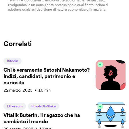
Termini e Condizioni Cambio-valute
aggiornati e, se del caso,
rivolgendosi a un consulente professionale qualificato, prima di
adottare qualsiasi decisione di natura economica o finanziaria.
Correlati
Bitcoin
Chi è veramente Satoshi Nakamoto?
Indizi, candidati, patrimonio e
curiosità
22 marzo, 2023
10 min
Ethereum
Proof-Of-Stake
Vitalik Buterin, il ragazzo che ha
cambiato il mondo
30 agosto, 2022
10 min