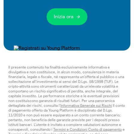
Inizia ora
Il presente contenuto ha finalità esclusivamente informativa e
divulgativa e non costituisce, in alcun modo, consulenza in materia
finanziaria, legale o fiscale, né rappresenta un’offerta al pubblico o una
sollecitazione all’investimento ai sensi del D.Lgs. 58/1998 (TUF). Le
cripto-attività sono strumenti caratterizzati da un’elevata volatilità e
comportano un rischio significativo di perdita, anche integrale, del
capitale investito. Le performance storiche e le eventuali previsioni
non costituiscono garanzia di risultati futuri. Per una panoramica
dettagliata dei rischi, consulta l’
Informativa Generale sui Rischi
Il conto
di pagamento offerto da Young Platform è disciplinato dal D.Lgs.
11/2010 e non può essere equiparato a un conto corrente bancario;
pertanto, non beneficia delle garanzie previste per i depositi presso
istituti bancari. L’utente è invitato a compiere valutazioni autonome e
consapevoli, consultando i
Termini e Condizioni Conto di pagamento
e