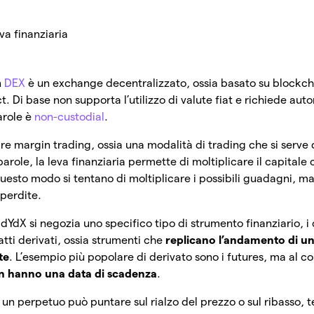
va finanziaria
n
DEX
è un exchange decentralizzato, ossia basato su blockch
. Di base non supporta l’utilizzo di valute fiat e richiede aut
parole è
non-custodial
.
are margin trading, ossia una modalità di trading che si serve
parole, la leva finanziaria permette di moltiplicare il capitale 
esto modo si tentano di moltiplicare i possibili guadagni, ma 
 perdite.
u dYdX si negozia uno specifico tipo di strumento finanziario, i
atti derivati, ossia strumenti che
replicano l’andamento di u
te
. L’esempio più popolare di derivato sono i futures, ma al con
n hanno una data di scadenza
.
a un perpetuo può puntare sul rialzo del prezzo o sul ribasso, 