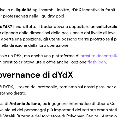
ivello di
liquidità
agli scambi, inoltre, dYdX incentiva la fornitu
professionisti nella liquidity pool.
 dYdX?
Innanzitutto, i trader devono depositare un
collateral
dipende dalle dimensioni della posizione e dal livello di leva 
 aperta una posizione, gli utenti possono trarre profitto se il 
nella direzione della loro operazione.
è solo un DEX, ma anche una piattaforma di
prestito decentrali
n prestito criptovalute e offre anche l’opzione
flash loan
.
governance di dYdX
è DYDX, il token del protocollo, torniamo sui nostri passi per 
 stanno dietro.
dea di
Antonio Juliano,
ex ingegnere informatico di Uber e Coi
ve alcuni dei personaggi più importanti del settore erano stati 
di Vitalik Buterin e del fondatore di Polychain Capital, Antonio