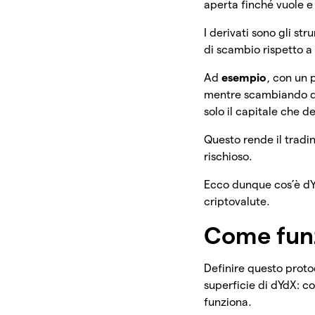
aperta finché vuole e 
I derivati sono gli st
di scambio rispetto a
Ad
esempio
, con un 
mentre scambiando di
solo il capitale che 
Questo rende il tradi
rischioso.
Ecco dunque cos’è dYd
criptovalute.
Come fun
Definire questo proto
superficie di dYdX: c
funziona.