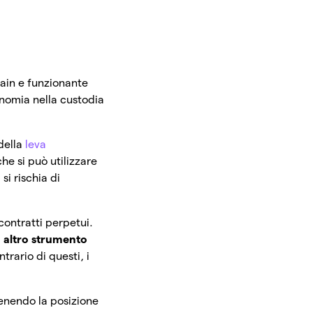
ain e funzionante
onomia nella custodia
 della
leva
che si può utilizzare
si rischia di
 contratti perpetui.
n altro strumento
trario di questi, i
tenendo la posizione