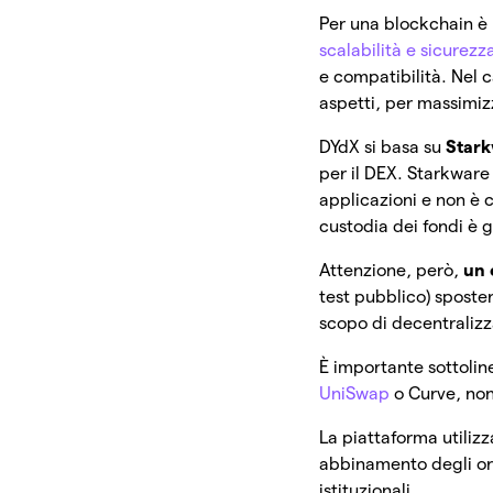
Per una blockchain è 
scalabilità e sicurezz
e compatibilità. Nel c
aspetti, per massimiz
DYdX si basa su
Stark
per il DEX. Starkware
applicazioni e non è 
custodia dei fondi è 
Attenzione, però,
un 
test pubblico) sposte
scopo di decentraliz
È importante sottoline
UniSwap
o Curve, non
La piattaforma utiliz
abbinamento degli ord
istituzionali.