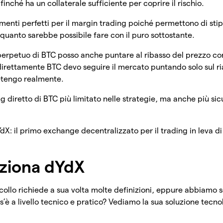
finché ha un collaterale sufficiente per coprire il rischio.
rumenti perfetti per il margin trading poiché permettono di sti
 quanto sarebbe possibile fare con il puro sottostante.
perpetuo di BTC posso anche puntare al ribasso del prezzo co
rettamente BTC devo seguire il mercato puntando solo sul ri
detengo realmente.
ng diretto di BTC più limitato nelle strategie, ma anche più si
X: il primo exchange decentralizzato per il trading in leva di
ziona dYdX
collo richiede a sua volta molte definizioni, eppure abbiamo so
os’è a livello tecnico e pratico? Vediamo la sua soluzione tec