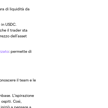
ra di liquidità da
e
in USDC.
che il trader sta
prezzo dell’asset
zzato
: permette di
conoscere il team e le
nbase. L’ispirazione
ospiti. Così,
 iniziò a pensare a