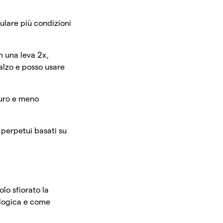
pulare più condizioni
n una leva 2x,
alzo e posso usare
curo e meno
 perpetui basati su
lo sfiorato la
nologica e come