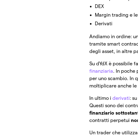
DEX
Margin trading e le
Derivati
Andiamo in ordine: u
tramite smart contract
degli asset, in altre 
Su dYdX è possibile f
finanziaria
. In poche 
per uno scambio. In qu
moltiplicare anche le
In ultimo i
derivati
: s
Questi sono dei contr
finanziario sottostan
contratti perpetui
no
Un trader che utilizz