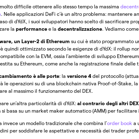
molto difficile ottenere allo stesso tempo la massima
decentr
a
. Nelle applicazioni DeFi c’è un altro problema: mantenere a
aso di dYdX, i suoi sviluppatori hanno scelto di sacrificare pro
zare la
performance
e la
decentralizzazione
. Vediamo come
ware, un Layer-2 di Ethereum
su cui è stato programmato 
 è quindi ottimizzato secondo le esigenze di dYdX: il rollup no
compatibile con la EVM, ossia l’ambiente di sviluppo Ethereum
gestita su Ethereum, come anche la registrazione finale delle t
cambiamento è alle porte
: la
versione 4
del protocollo (attua
rà le operazioni su di una blockchain nativa Proof-of-Stake, l
zare al massimo il funzionamento del DEX.
are un’altra particolarità di dYdX:
al contrario degli altri DEX
 si basa su un market maker automatico (AMM) per facilitare i
za invece un modello tradizionale che combina l’
order book
a 
ini per soddisfare le aspettative e necessità dei trader profes