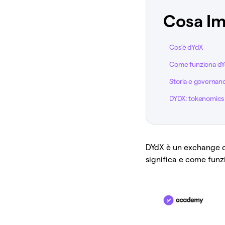
Cosa Im
Cos’è dYdX
Come funziona d
Storia e governan
DYDX: tokenomics 
DYdX è un exchange d
significa e come funz