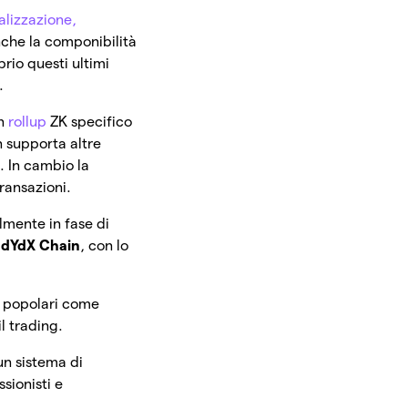
alizzazione,
nche la componibilità
prio questi ultimi
.
un
rollup
ZK specifico
n supporta altre
. In cambio la
ransazioni.
lmente in fase di
a
dYdX Chain
, con lo
popolari come
l trading.
un sistema di
sionisti e