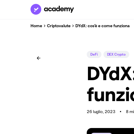
Home
Criptovalute
DYdX: cos’è e come funziona
DeFi
DEX Crypto
DYdX:
funzi
26 luglio, 2023
8 m