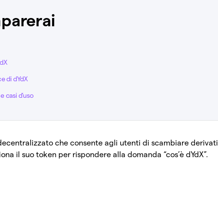
parerai
YdX
ce di dYdX
e casi d’uso
ecentralizzato che consente agli utenti di scambiare derivat
iona il suo token per rispondere alla domanda “cos’è dYdX”.