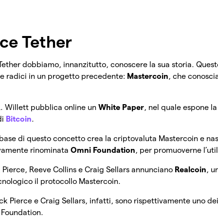
ce Tether
Tether dobbiamo, innanzitutto, conoscere la sua storia. Quest
ue radici in un progetto precedente:
Mastercoin
, che conosci
. Willett pubblica online un
White Paper
, nel quale espone la
di
Bitcoin
.
 base di questo concetto crea la criptovaluta Mastercoin e na
vamente rinominata
Omni Foundation
, per promuoverne l’util
 Pierce, Reeve Collins e Craig Sellars annunciano
Realcoin
, u
ologico il protocollo Mastercoin.
k Pierce e Craig Sellars, infatti, sono rispettivamente uno dei
 Foundation.