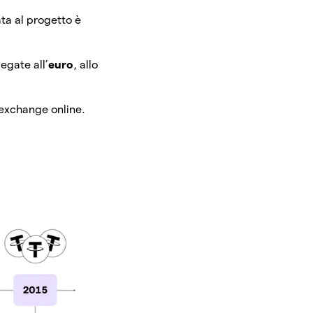
ata al progetto è
egate all’
euro
, allo
i exchange online.