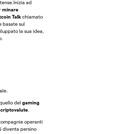
itense.
Inizia ad
r
minare
tcoin Talk
chiamato
e basate sul
luppato la sua idea,
o.
tale.
 quello del
gaming
e
criptovalute
.
 compagnie operanti
 diventa persino