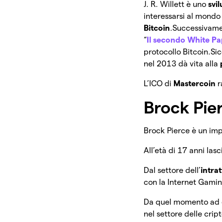
J. R. Willett è uno
svi
interessarsi al mond
Bitcoin
.
Successivame
“
Il secondo White Pa
protocollo Bitcoin.
Si
nel 2013 dà vita alla
L’ICO di
Mastercoin
r
Brock Pie
Brock Pierce è un imp
All’età di 17 anni la
Dal settore dell’
intra
con la Internet Gami
Da quel momento ad o
nel settore delle crip