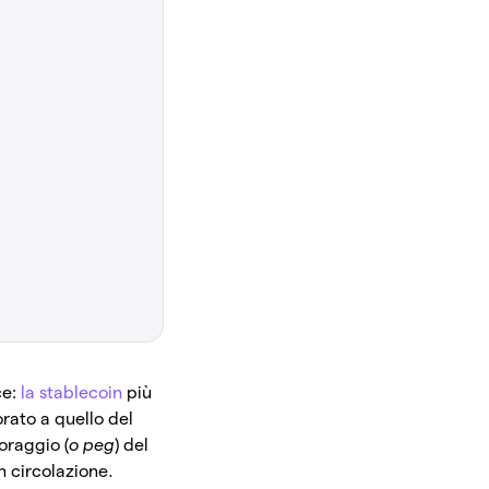
ce:
la stablecoin
più
rato a quello del
oraggio (
o peg
) del
n circolazione.