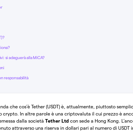
er
T)?
ziona?
ivi: si adeguerà alla MiCA?
oni
on responsabilità
nda che cos’è Tether (USDT) è, attualmente, piuttosto sempli
crypto. In altre parole è una criptovaluta il cui prezzo è anco
 emessa dalla società
Tether Ltd
con sede a Hong Kong. L’anc
enuto attraverso una riserva in dollari pari al numero di USDT i