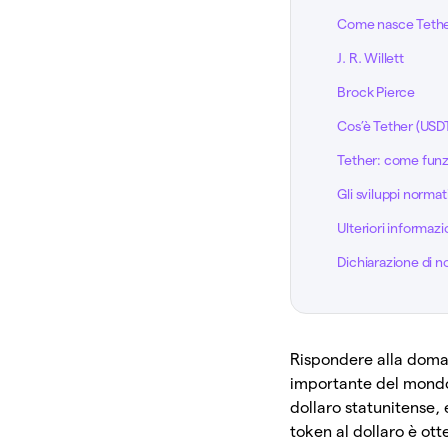
Come nasce Teth
J. R. Willett
Brock Pierce
Cos’è Tether (USD
Tether: come fun
Gli sviluppi normat
Ulteriori informazi
Dichiarazione di n
Rispondere alla doma
importante del mondo 
dollaro statunitense,
token al dollaro è ott