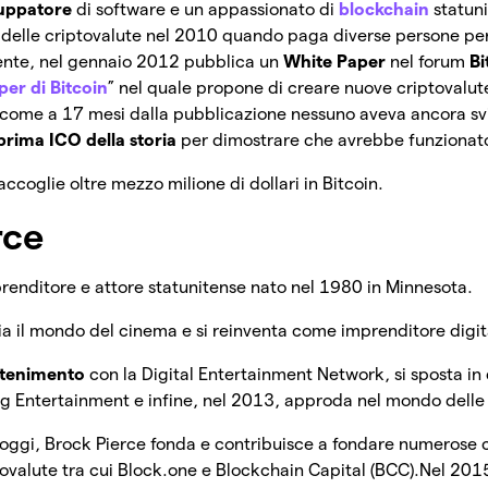
luppatore
di software e un appassionato di
blockchain
statun
o delle criptovalute nel 2010 quando paga diverse persone pe
nte, nel gennaio 2012 pubblica un
White Paper
nel forum
Bi
per di Bitcoin
” nel quale propone di creare nuove criptovalut
ccome a 17 mesi dalla pubblicazione nessuno aveva ancora svi
prima ICO della storia
per dimostrare che avrebbe funzionat
accoglie oltre mezzo milione di dollari in Bitcoin.
rce
renditore e attore statunitense nato nel 1980 in Minnesota.
scia il mondo del cinema e si reinventa come imprenditore digi
ttenimento
con la Digital Entertainment Network, si sposta in
ng Entertainment e infine, nel 2013, approda nel mondo dell
ggi, Brock Pierce fonda e contribuisce a fondare numerose
tovalute tra cui Block.one e Blockchain Capital (BCC).
Nel 2015