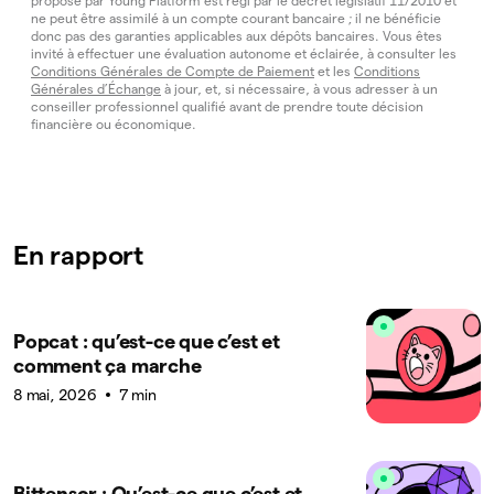
proposé par Young Platform est régi par le décret législatif 11/2010 et
ne peut être assimilé à un compte courant bancaire ; il ne bénéficie
donc pas des garanties applicables aux dépôts bancaires. Vous êtes
invité à effectuer une évaluation autonome et éclairée, à consulter les
Conditions Générales de Compte de Paiement
et les
Conditions
Générales d’Échange
à jour, et, si nécessaire, à vous adresser à un
conseiller professionnel qualifié avant de prendre toute décision
financière ou économique.
En rapport
Popcat : qu’est-ce que c’est et
comment ça marche
8 mai, 2026
7 min
Bittensor : Qu’est-ce que c’est et