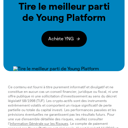
Tire le meilleur parti
de Young Platform
Achète YNG
Ce contenu est fourni à titre purement informatif et divulgatif et ne
constitue en aucun cas un conseil financier, juridique ou fiscal, ni une
offre publique ni une sollicitation d’investissement au sens du décret
législatif 58/1998 (TUF). Les crypto‑actifs sont des instruments
extrêmement volatils et comportent un risque significatif de perte
partielle ou totale du capital investi. Les performances passées et les
prévisions éventuelles ne garantissent pas les résultats futurs. Pour
une vue d’ensemble détaillée des risques, veuillez consulter
l’
Information Générale sur les Risques
. Le compte de paiement