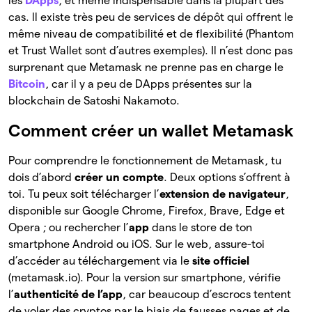
les
DApps
, et même indispensable dans la plupart des
cas. ll existe très peu de services de dépôt qui offrent le
même niveau de compatibilité et de flexibilité (Phantom
et Trust Wallet sont d’autres exemples). Il n’est donc pas
surprenant que Metamask ne prenne pas en charge le
Bitcoin
, car il y a peu de DApps présentes sur la
blockchain de Satoshi Nakamoto.
Comment créer un wallet Metamask
Pour comprendre le fonctionnement de Metamask, tu
dois d’abord
créer un compte
. Deux options s’offrent à
toi. Tu peux soit télécharger l’
extension de navigateur
,
disponible sur Google Chrome, Firefox, Brave, Edge et
Opera ; ou rechercher l’
app
dans le store de ton
smartphone Android ou iOS. Sur le web, assure-toi
d’accéder au téléchargement via le
site officiel
(metamask.io). Pour la version sur smartphone, vérifie
l’
authenticité de l’app
, car beaucoup d’escrocs tentent
de voler des cryptos par le biais de fausses pages et de