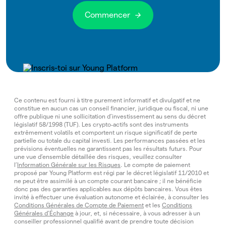
Commencer
Ce contenu est fourni à titre purement informatif et divulgatif et ne
constitue en aucun cas un conseil financier, juridique ou fiscal, ni une
offre publique ni une sollicitation d’investissement au sens du décret
législatif 58/1998 (TUF). Les crypto‑actifs sont des instruments
extrêmement volatils et comportent un risque significatif de perte
partielle ou totale du capital investi. Les performances passées et les
prévisions éventuelles ne garantissent pas les résultats futurs. Pour
une vue d’ensemble détaillée des risques, veuillez consulter
l’
Information Générale sur les Risques
. Le compte de paiement
proposé par Young Platform est régi par le décret législatif 11/2010 et
ne peut être assimilé à un compte courant bancaire ; il ne bénéficie
donc pas des garanties applicables aux dépôts bancaires. Vous êtes
invité à effectuer une évaluation autonome et éclairée, à consulter les
Conditions Générales de Compte de Paiement
et les
Conditions
Générales d’Échange
à jour, et, si nécessaire, à vous adresser à un
conseiller professionnel qualifié avant de prendre toute décision